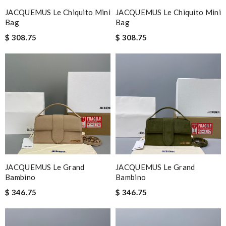
JACQUEMUS Le Chiquito Mini
JACQUEMUS Le Chiquito Mini
Bag
Bag
$ 308.75
$ 308.75
JACQUEMUS Le Grand
JACQUEMUS Le Grand
Bambino
Bambino
$ 346.75
$ 346.75