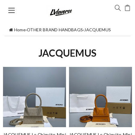
Home
›
OTHER BRAND HANDBAGS
›
JACQUEMUS
JACQUEMUS
JACQUEMUS Le Chiquito Mini
JACQUEMUS Le Chiquito Mini