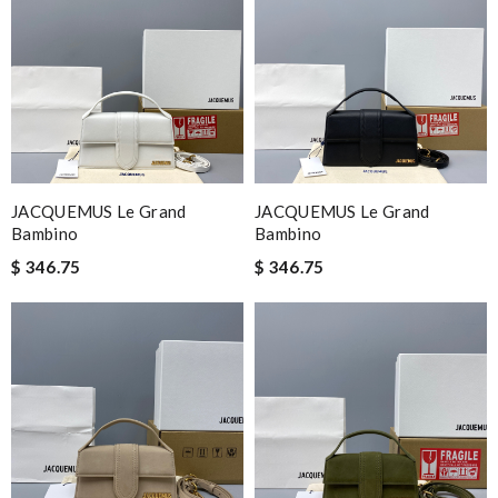
JACQUEMUS Le Grand
JACQUEMUS Le Grand
Bambino
Bambino
$ 346.75
$ 346.75