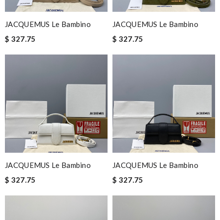
JACQUEMUS Le Bambino
JACQUEMUS Le Bambino
$ 327.75
$ 327.75
JACQUEMUS Le Bambino
JACQUEMUS Le Bambino
$ 327.75
$ 327.75